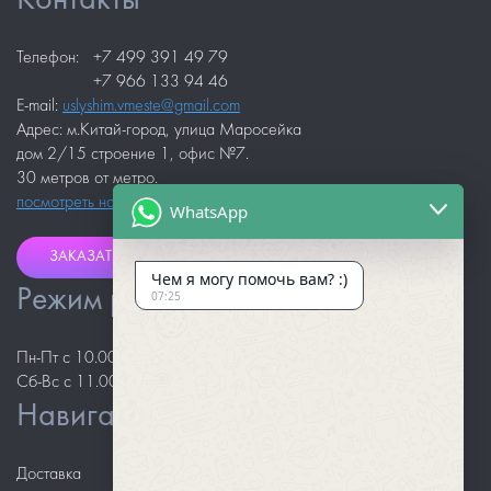
Контакты
Телефон:
+7 499 391 49 79
+7 966 133 94 46
E-mail:
uslyshim.vmeste@gmail.com
Адрес: м.Китай-город, улица Маросейка
дом 2/15 строение 1, офис №7.
30 метров от метро.
посмотреть на карте
WhatsApp
ЗАКАЗАТЬ ЗВОНОК
Чем я могу помочь вам? :)
Режим работы
07:25
Пн-Пт с 10.00 до 18.00
Сб-Вс с 11.00 до 18.00
Навигация
Доставка