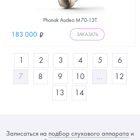
Phonak Audeo М70-13Т
183 000
ЗАКАЗАТЬ
1
2
3
4
5
6
7
8
9
10
…
12
13
14
Записаться на
подбор слухового аппарата
и