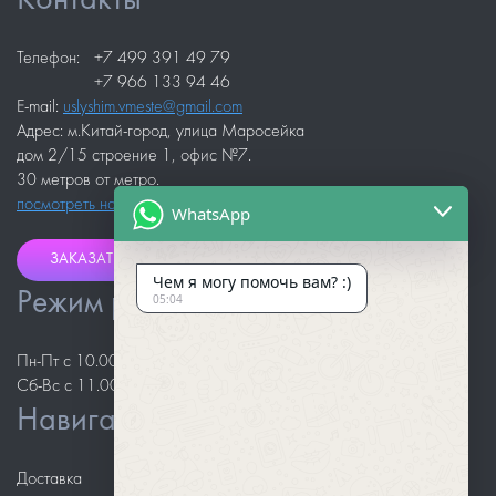
Контакты
Телефон:
+7 499 391 49 79
+7 966 133 94 46
E-mail:
uslyshim.vmeste@gmail.com
Адрес: м.Китай-город, улица Маросейка
дом 2/15 строение 1, офис №7.
30 метров от метро.
посмотреть на карте
WhatsApp
ЗАКАЗАТЬ ЗВОНОК
Чем я могу помочь вам? :)
Режим работы
05:04
Пн-Пт с 10.00 до 18.00
Сб-Вс с 11.00 до 18.00
Навигация
Доставка