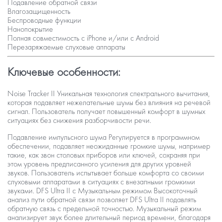
Подавление обратной связи
Влагозащищенность
Беспроводные функции
Нанопокрытие
Полная совместимость с iPhone и/или с Android
Перезаряжаемые слуховые аппараты
Ключевые особенности:
Noise Tracker II
Уникальная технология спектрального вычитания,
которая подавляет нежелательные шумы без влияния на речевой
сигнал. Пользователь получает повышенный комфорт в шумных
ситуациях без снижения разборчивости речи.
Подавление импульсного шума
Регулируется в программном
обеспечении, подавляет неожиданные громкие шумы, например
такие, как звон столовых приборов или ключей, сохраняя при
этом уровень предписанного усиления для других уровней
звуков. Пользователь испытывает больше комфорта со своими
слуховыми аппаратами в ситуациях с внезапными громкими
звуками.
DFS Ultra II с Музыкальным режимом
Высокоточный
анализ пути обратной связи позволяет DFS Ultra II подавлять
обратную связь с предельной точностью. Музыкальный режим
анализирует звук более длительный период времени, благодаря