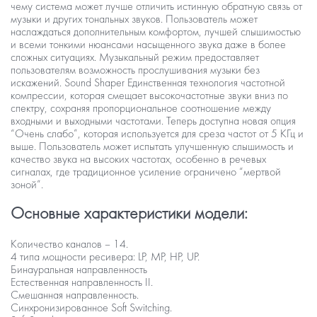
чему система может лучше отличить истинную обратную связь от
музыки и других тональных звуков. Пользователь может
наслаждаться дополнительным комфортом, лучшей слышимостью
и всеми тонкими нюансами насыщенного звука даже в более
сложных ситуациях. Музыкальный режим предоставляет
пользователям возможность прослушивания музыки без
искажений.
Sound Shaper
Единственная технология частотной
компрессии, которая смещает высокочастотные звуки вниз по
спектру, сохраняя пропорциональное соотношение между
входными и выходными частотами. Теперь доступна новая опция
“Очень слабо”, которая используется для среза частот от 5 КГц и
выше. Пользователь может испытать улучшенную слышимость и
качество звука на высоких частотах, особенно в речевых
сигналах, где традиционное усиление ограничено “мертвой
зоной”.
Основные характеристики модели:
Количество каналов – 14.
4 типа мощности ресивера: LP, MP, HP, UP.
Бинауральная направленность
Естественная направленность II.
Смешанная направленность.
Синхронизированное Soft Switching.