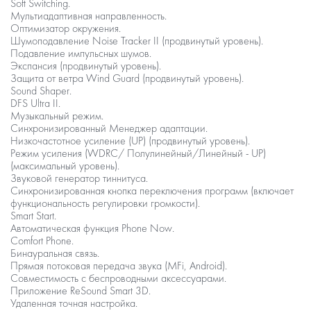
Soft Switching.
Мультиадаптивная направленность.
Оптимизатор окружения.
Шумоподавление Noise Tracker II (продвинутый уровень).
Подавление импульсных шумов.
Экспансия (продвинутый уровень).
Защита от ветра Wind Guard (продвинутый уровень).
Sound Shaper.
DFS Ultra II.
Музыкальный режим.
Синхронизированный Менеджер адаптации.
Низкочастотное усиление (UP) (продвинутый уровень).
Режим усиления (WDRC/ Полулинейный/Линейный - UP)
(максимальный уровень).
Звуковой генератор тиннитуса.
Синхронизированная кнопка переключения программ (включает
функциональность регулировки громкости).
Smart Start.
Автоматическая функция Phone Now.
Comfort Phone.
Бинауральная связь.
Прямая потоковая передача звука (MFi, Android).
Совместимость с беспроводными аксессуарами.
Приложение ReSound Smart 3D.
Удаленная точная настройка.