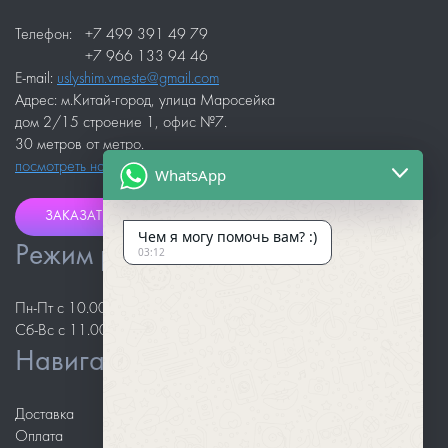
Телефон:
+7 499 391 49 79
+7 966 133 94 46
E-mail:
uslyshim.vmeste@gmail.com
Адрес: м.Китай-город, улица Маросейка
дом 2/15 строение 1, офис №7.
30 метров от метро.
посмотреть на карте
WhatsApp
ЗАКАЗАТЬ ЗВОНОК
Чем я могу помочь вам? :)
Режим работы
03:12
Пн-Пт с 10.00 до 18.00
Сб-Вс с 11.00 до 18.00
Навигация
Доставка
Оплата