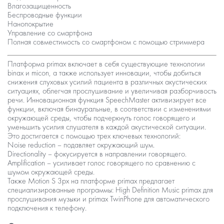
Влагозащищенность
Беспроводные функции
Нанопокрытие
Управление со смартфона
Полная совместимость со смартфоном с помощью стриммера
Платформа primax включает в себя существующие технологии
binax и micon, а также использует инновации, чтобы добиться
снижения слуховых усилий пациента в различных акустических
ситуациях, облегчая прослушивание и увеличивая разборчивость
речи. Инновационная функция SpeechMaster активизирует все
функции, включая бинауральные, в соответствии с изменениями
окружающей среды, чтобы подчеркнуть голос говорящего и
уменьшить усилия слушателя в каждой акустической ситуации.
Это достигается с помощью трех ключевых технологий:
Noise reduction – подавляет окружающий шум.
Directionality – фокусируется в направлении говорящего.
Amplification – усиливает голос говорящего по сравнению с
шумом окружающей среды.
Также Motion S 3px на платформе primax предлагает
специализированные программы: High Definition Music рrimax для
прослушивания музыки и primax TwinPhone для автоматического
подключения к телефону.