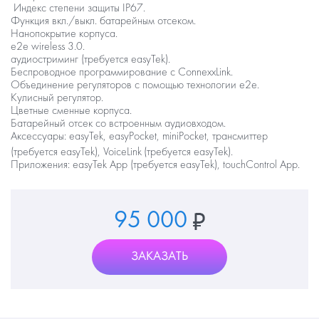
Индекс степени защиты IP67.
Функция вкл./выкл. батарейным отсеком.
Нанопокрытие корпуса.
e2e wireless 3.0.
аудиостриминг (требуется easyTek).
Беспроводное программирование с ConnexxLink.
Объединение регуляторов с помощью технологии e2e.
Кулисный регулятор.
Цветные сменные корпуса.
Батарейный отсек со встроенным аудиовходом.
Аксессуары:
easyTek, easyPocket, miniPocket, трансмиттер
(требуется easyTek), VoiceLink
(требуется easyTek).
Приложения:
easyTek App (требуется easyTek), touchControl App.
95 000
ЗАКАЗАТЬ