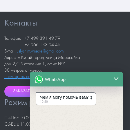
Контакты
Телефон:
+7 499 391 49 79
+7 966 133 94 46
E-mail:
uslyshim.vmeste@gmail.com
Адрес: м.Китай-город, улица Маросейка
дом 2/15 строение 1, офис №7.
30 метров от метро.
посмотреть на карте
WhatsApp
ЗАКАЗАТЬ ЗВОНОК
Чем я могу помочь вам? :)
Режим работы
10:50
Пн-Пт с 10.00 до 18.00
Сб-Вс с 11.00 до 18.00