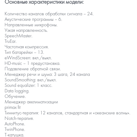
Основные характеристики модели:
Количество каналов обработки сигнала – 24.
Акустические программы – 6.
Направленные микрофоны.
Узкая направленность.
SpeechMaster.
TruEar.
Частотная компрессия.
Тип батарейки – 13.
eWindScreen: вкл./выкл.
HD-music – 1 предустановка.
Подавление обратной связи.
Менеджер речи и шума: 3 шага, 24 канала
SoundSmoothing: вкл./выкл.
Sound equalizer: 1 класс.
Data logging.
Обучение.
Менеджер акклиматизации
primax fit
Тиннитус-терапия: 12 каналов, стандартная и «океанские волны».
Notch-терапия.
AutoPhone.
TwinPhone.
Т-катушка.