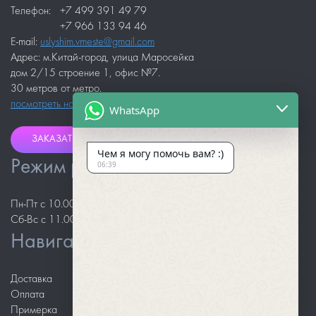
Телефон:
+7 499 391 49 79
+7 966 133 94 46
E-mail:
uslyshim.vmeste@gmail.com
Адрес: м.Китай-город, улица Маросейка
дом 2/15 строение 1, офис №7.
30 метров от метро.
посмотреть на карте
WhatsApp
ЗАКАЗАТЬ ЗВОНОК
Чем я могу помочь вам? :)
Режим работы
06:39
Пн-Пт с 10.00 до 18.00
Сб-Вс с 11.00 до 18.00
Навигация
Доставка
Оплата
Примерка