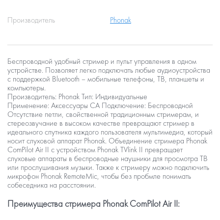
Производитель
Phonak
Беспроводной удобный стример и пульт управления в одном
устройстве. Позволяет легко подключать любые аудиоустройства
с поддержкой Bluetooth – мобильные телефоны, ТВ, планшеты и
компьютеры.
Производитель:
Phonak
Тип:
Индивидуальные
Применение:
Аксессуары СА
Подключение:
Беспроводной
Отсутствие петли, свойственной традиционным стримерам, и
стереозвучание в высоком качестве превращают стример в
идеального спутника каждого пользователя мультимедиа, который
носит слуховой аппарат Phonak. Объединение стримера Phonak
ComPilot Air II с устройством Phonak TVlink II превращает
слуховые аппараты в беспроводные наушники для просмотра ТВ
или прослушивания музыки. Также к стримеру можно подключить
микрофон Phonak RemoteMic, чтобы без пробмле понимать
собеседника на расстоянии.
Преимущества стримера Phonak ComPilot Air II: