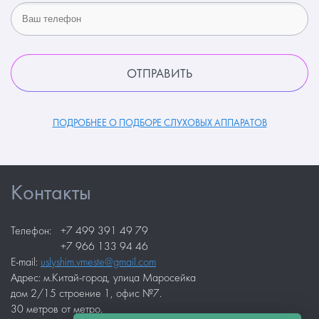
ПОДРОБНЕЕ О ПОДБОРЕ СЛУХОВЫХ АППАРАТОВ
Контакты
Телефон:
+7 499 391 49 79
+7 966 133 94 46
E-mail:
uslyshim.vmeste@gmail.com
Адрес: м.Китай-город, улица Маросейка
дом 2/15 строение 1, офис №7.
30 метров от метро.